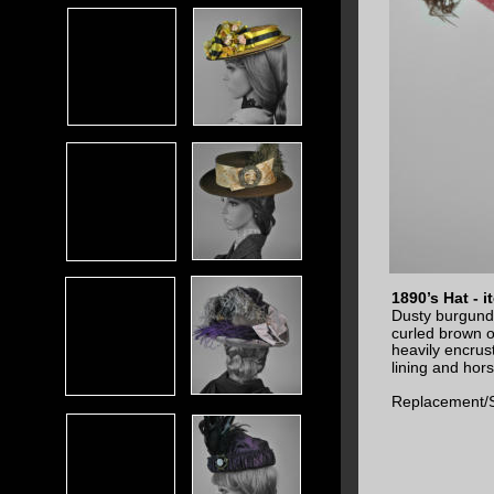
1890’s Hat - 
Dusty burgundy 
curled brown o
heavily encrus
lining and hors
Replacement/S